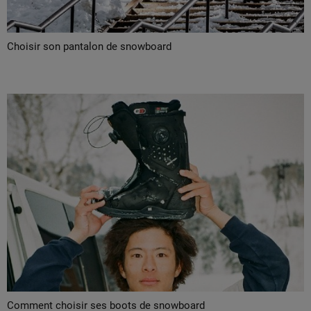
Démarrer une
Sacs &
conversation
Sacs à dos
Trouvez des
Choisir son pantalon de snowboard
réponses
Ceintures
aux
& Portes
questions
les plus
monnaies
fréquentes et
notre
formulaire
de contact.
Consulter
la FAQ
Comment choisir ses boots de snowboard