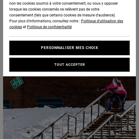
Voir Tout
non les cookies soumis à votre consentement, ou vous y opposer
Boots
Voir Tout
Pantalons
Manteaux
Bonnets
lorsque les cookies concernés ne relèvent pas de votre
Quiksilver
Snowboard
& Shorts
consentement (tels que certains cookies de mesure d’audience).
Freedom
BONS
Roammax
Pantalons
Pour plus d'informations, consultez notre :
Politique d'utilisation des
PLANS
Sweats
Accessoires
cookies
et
Politique de confidentialité
Unisex
Voir Tout
Protection
Onyx
Shorts
des
AIDE &
T-Shirts
Voir Tout
Choisir sa veste de snowboard
données
PERSONNALISER MES CHOIX
CONTACT
Voir Tout
AT-2
Boardshorts
Chemises
Guide des
TOUT ACCEPTER
MAGASINS
& Polos
tailles
Liquid
Voir Tout
Fuego
CARTE
Pantalons,
Démarrez
CADEAU
Jeans &
une
Shorts
conversation
pour obtenir
LISTE DE
la réponse la
plus rapide à
SOUHAITS
Bonnets &
votre
Casquettes
question.