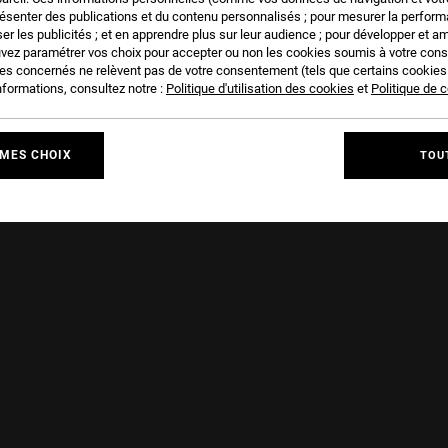
résenter des publications et du contenu personnalisés ; pour mesurer la performa
er les publicités ; et en apprendre plus sur leur audience ; pour développer et am
uvez paramétrer vos choix pour accepter ou non les cookies soumis à votre con
ies concernés ne relèvent pas de votre consentement (tels que certains cookie
nformations, consultez notre :
Politique d'utilisation des cookies
et
Politique de c
MES CHOIX
TOU