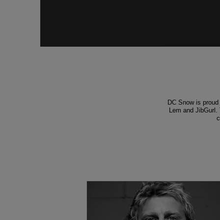
DC Snow is proud t
Lem and JibGurl. 
c