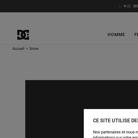
🤟🏻
D
HOMME
F
Accueil
>
Snow
CE SITE UTILISE D
Nos partenaires et nous-
informations sur votre ap