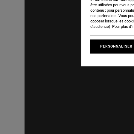
être utilisées pour vous p
contenu ; pour personnalis
nos partenaires. Vous po
opposer lorsque les cook
d’audience). Pour plus d'i
PERSONNALISER 