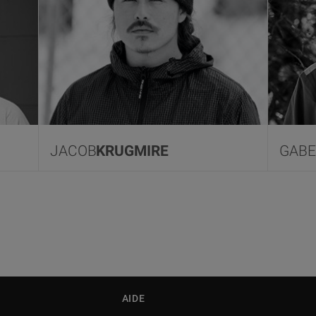
JACOB
KRUGMIRE
GAB
AIDE