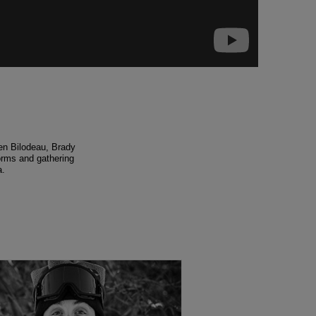
en Bilodeau, Brady
orms and gathering
a.