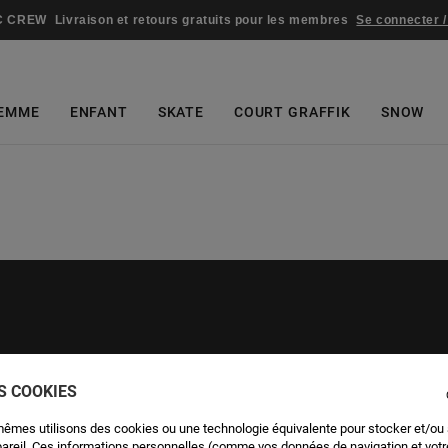
C CREW
Livraison et retours gratuits pour les membres
Se connecter /
EMME
ENFANT
SKATE
COURT GRAFFIK
SNOW
ES COOKIES
mêmes utilisons des cookies ou une technologie équivalente pour stocker et/ou
pareil. Ces informations personnelles (comme vos données de navigation et vot