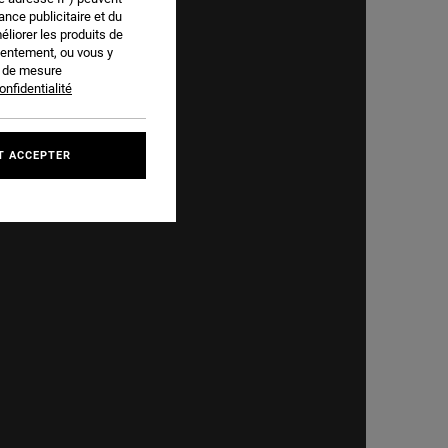
nce publicitaire et du
éliorer les produits de
sentement, ou vous y
s de mesure
onfidentialité
T ACCEPTER